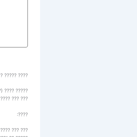
 ????? ?????
 ??? ???? ???
? ???? ?????.
????:
 ???????? ???