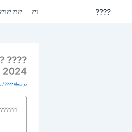
خطي
????
لى
? ????????
???
لمحتوى
??? ??
2024
بواسطة
????
/
ينا
??????