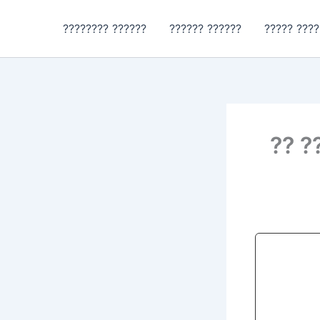
?????? ????????
?????? ??????
????? ??? 
????