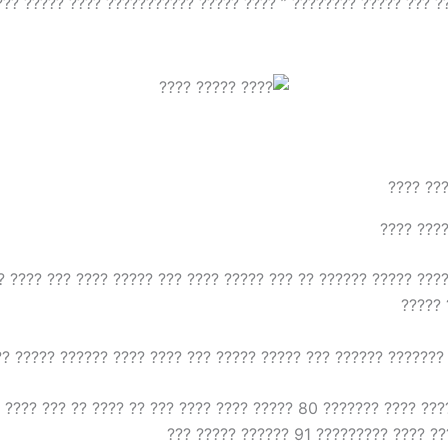
 ?? “???? ??? ????? ???????? ” ???? ????? ??????????? ???? ?
????? ??
???? ????? ????? ?????? ?? ??? ????? ???? ??? ????? ???? ???
??????
??? ??? ??????? ?????? ??? ????? ????? ??? ???? ???? ??????
????, ????? ??? ???? ?????????