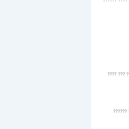
??? ????? 