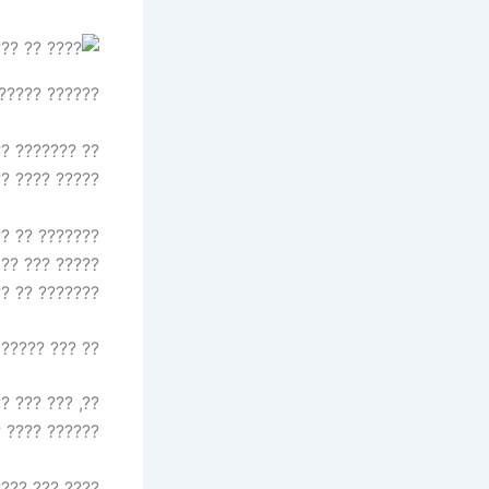
?? ?????? ??
 ??????, ????
???? ???????
 ??? ??? ????
???? ????? ??
?????? ?????.
? ??? ???????
??? ???? ????
????? ??????.
? ???? ??????