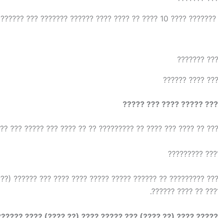
???? ???? 10 ???? ?? ???? ???? ?????? ??????? ??? ?????? ????? ????
???? ????? ???
???? ?? ???? ????? ???? 
??? ?????? ?? ???? ??? ???? ?? ????????? ?? ?? ???? ??? ????
???????? ????
? ???? ????????? ?? ?????? ????? ????? ???? ???? ??? ?????? 
??????? ??????? ??
????? ???? (?? ????) ??? ????? ???? (?? ????) ???? ?????