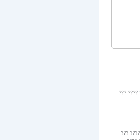
????? ???
??? ??? 