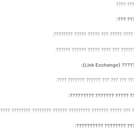
????? ?
????? ?
– ???? ????? ???? ????? ??? ????? ??
– ?? ?????? ?????? ??? ???? ????? ?
????? ??????
– ???? ?? ????? ??? ??? ??? ?????? 
?????? ??? ????? ??????? ?
 ?????? ??? ????? ??????? ????????? ?????? ???????? ???????
??????? ??? ???????? ??