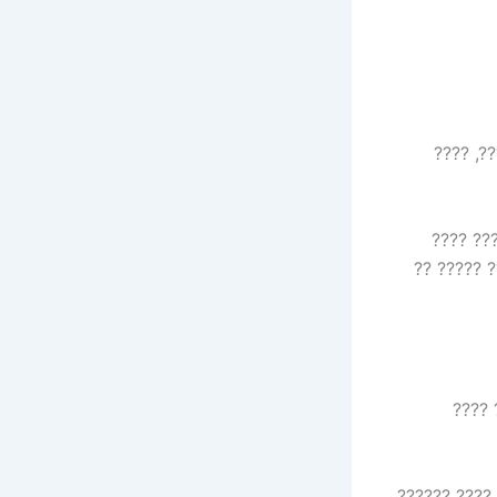
?? ????
???????
????? ??? 
??, ?
???? ??? ???