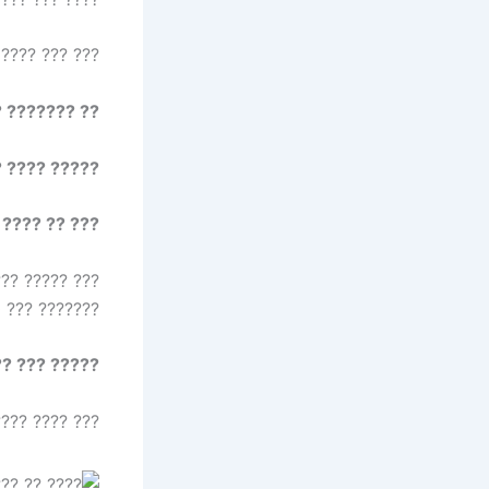
????? ??????.
0 ????? ?????? ??????
0 ??? 60 ????? ????
 ???? ?? 60 ????? ?????
? ?? ??? ????
??????? ??? 10 ??? 20 ????? ?? ??? ????????.
 ????? ????:
 ???? ?????? ??????? ??? ?????? ????? ???? ??????