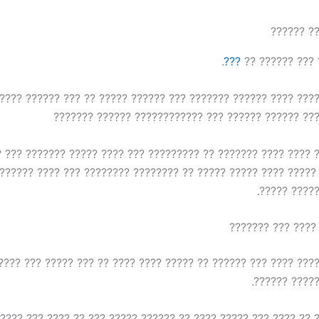
.
???
?????? ????? ?
??? ????? ???? ?????? ??????? ??? ?????? ????? ?? ??? ??????
????? ???? ???? ?????? ?????? ??? ???????????? ??
 ?? ?? ???? ???? ??????? ?? ????????? ??? ???? ????? ???????
?? ????? ???? ????? ????? ?? ???????? ???????? ??? ???? ???
??????? ?? 
?? ??? ????? ???
?? ??? ????? ???? ??? ?????? ?? ????? ???? ???? ?? ??? ????? 
?????? ???? 
? ?? ???? ??? ????? ???? ?? ?????? ????? ??? ?? ???? ??? ???