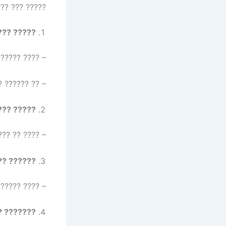
?? ????? ????
???? ???:
??? ????????.
????? ??????.
? (Link Exchange):
??????? ????.
????????:
? ??????????.
????????: