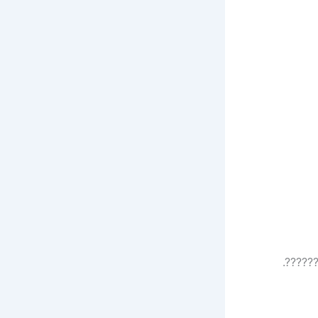
– ????