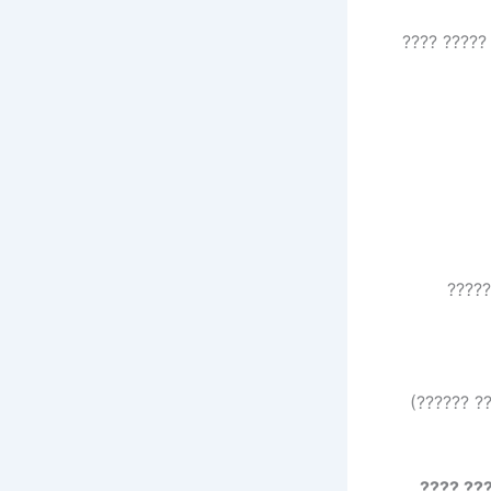
??? ???? ??? ???
??? ?
????? ???
?? ???? 