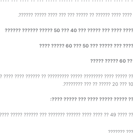
??? ??? ???? ???? ???? ?????? ?? ????? ??? ??? ???? 
?? ??????? ???? ???? ??? ????? ??? 40 ??? 5
????? ???? ???? ??? ????? ??? 5
??? ??
???? ????? ???? ???????? ????? ????????? ?? ?????? ???? ???
????? ??? ??? ????? ????? ???? ???
??? ???? ????? ???? 49 ?? ????