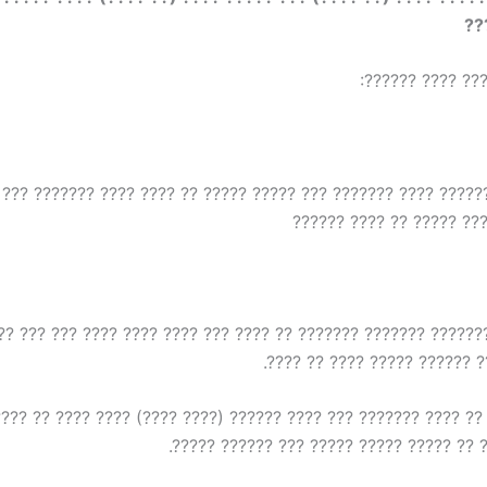
??
????? ??? ?????
? ??????? ???? ??????? ??? ????? ????? ?? ???? ???? ??????? 
??? ?????? ???? ????? ?
?? ??? ??????? ??????? ??????? ?? ???? ??? ???? ???? ???? ??
???????? ???? ?????? ????? 
?? ?? ???? ??????? ??? ???? ?????? (???? ????) ???? ???? ?? ?
?? ????? ???? ?? ????? ????? ????? ??? 