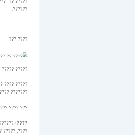
???? ??? ????
??????.
???? ???
??? ???? ????
 ???? ???????
? ???? ?????
 ????? ??????
????:
 91 ?????? ????? ???