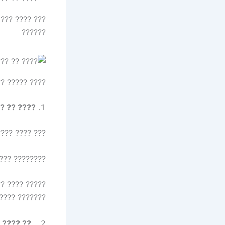
??????
? ???? ??????
??? ?????
? ??? ???????
?? ?????????
(???? ??????)
 ???? ??????.
??? ????
2.