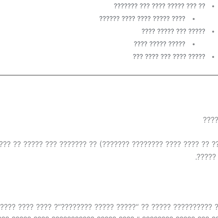
?? ??? ????? ???? ??? ???????
???? ????? ???? ???? ??????
????? ??? ????? ????
????? ????? ????
????? ???? ??? ???? ???
????
? (?? ?? ???? ???? ???????? ???????) ?? ??????? ??? ????? ??
??? ??
????? ?????????? ????? ?? “????? ????? ????????”? ???? ????