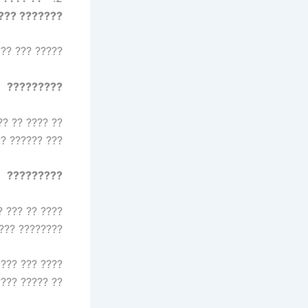
????? ?????
 ???? ??????:
?????????
??? ??? ?????
? ???? ??????
?????????
? ??? ?? ????
???? ?? ????.
??? ??? ?????
?????? ?????.